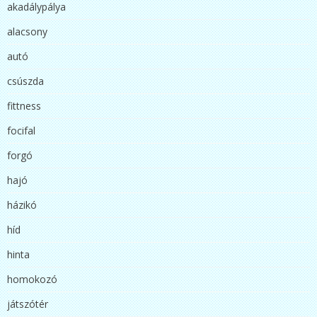
akadálypálya
alacsony
autó
csúszda
fittness
focifal
forgó
hajó
házikó
híd
hinta
homokozó
játszótér