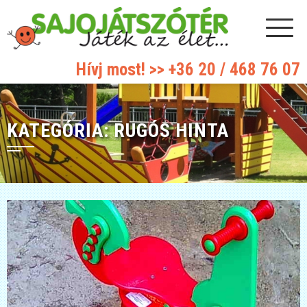
Hívj most! >>
+36 20 / 468 76 07
KATEGÓRIA:
RUGÓS HINTA