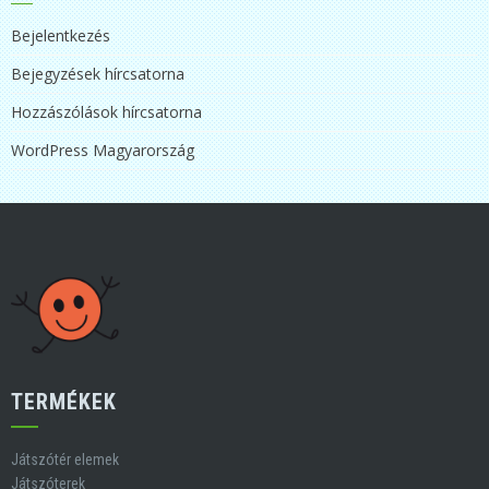
Bejelentkezés
Bejegyzések hírcsatorna
Hozzászólások hírcsatorna
WordPress Magyarország
TERMÉKEK
Játszótér elemek
Játszóterek