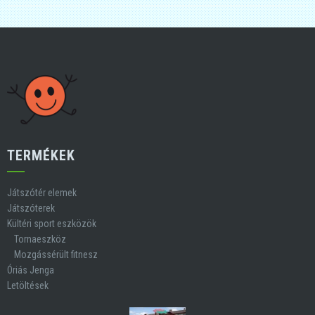
TERMÉKEK
Játszótér elemek
Játszóterek
Kültéri sport eszközök
Tornaeszköz
Mozgássérült fitnesz
Óriás Jenga
Letöltések