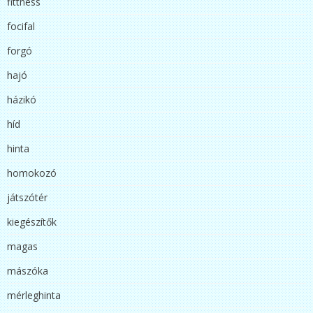
fittness
focifal
forgó
hajó
házikó
híd
hinta
homokozó
játszótér
kiegészítők
magas
mászóka
mérleghinta