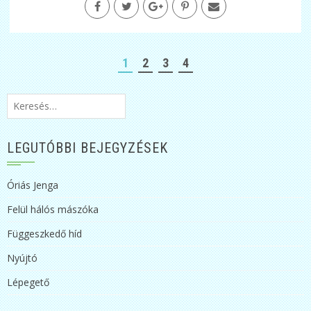
1
2
3
4
Keresés:
LEGUTÓBBI BEJEGYZÉSEK
Óriás Jenga
Felül hálós mászóka
Függeszkedő híd
Nyújtó
Lépegető