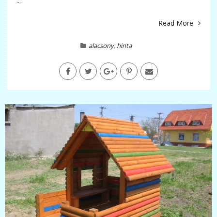
...
Read More
alacsony
,
hinta