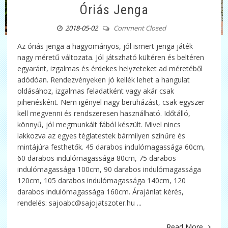
Óriás Jenga
2018-05-02
Comment Closed
Az óriás jenga a hagyományos, jól ismert jenga játék
nagy méretű változata. Jól játszható kültéren és beltéren
egyaránt, izgalmas és érdekes helyzeteket ad méretéből
adódóan. Rendezvényeken jó kellék lehet a hangulat
oldásához, izgalmas feladatként vagy akár csak
pihenésként. Nem igényel nagy beruházást, csak egyszer
kell megvenni és rendszeresen használható. Időtálló,
könnyű, jól megmunkált fából készült. Mivel nincs
lakkozva az egyes téglatestek bármilyen színűre és
mintájúra festhetők. 45 darabos indulómagassága 60cm,
60 darabos indulómagassága 80cm, 75 darabos
indulómagassága 100cm, 90 darabos indulómagassága
120cm, 105 darabos indulómagassága 140cm, 120
darabos indulómagassága 160cm. Árajánlat kérés,
rendelés: sajoabc@sajojatszoter.hu ...
Read More