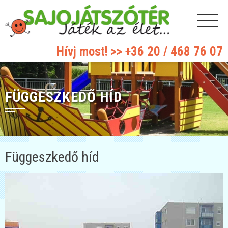
Hívj most! >>
+36 20 / 468 76 07
FÜGGESZKEDŐ HÍD
Függeszkedő híd