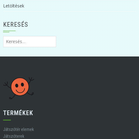
Letöltések
KERESÉS
Keresés:
TERMÉKEK
Játszótér elemek
Játszóterek