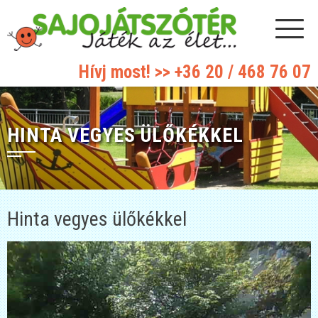
Hívj most! >>
+36 20 / 468 76 07
HINTA VEGYES ÜLŐKÉKKEL
Hinta vegyes ülőkékkel