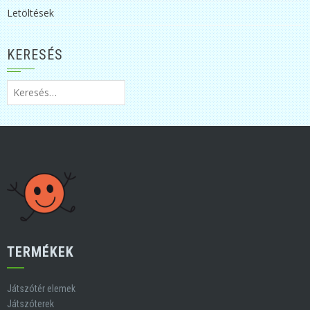
Letöltések
KERESÉS
Keresés:
TERMÉKEK
Játszótér elemek
Játszóterek