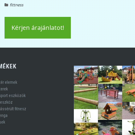
fittness
Kérjen árajánlatot!
MÉKEK
tér elemek
terek
 sport eszközök
aeszköz
ssérült fitnesz
Jenga
sek