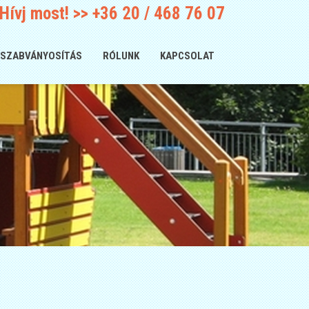
Hívj most! >>
+36 20 / 468 76 07
SZABVÁNYOSÍTÁS
RÓLUNK
KAPCSOLAT