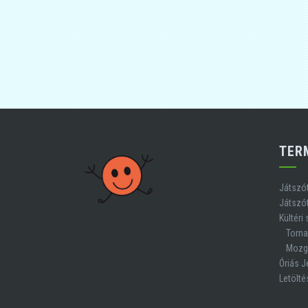
TER
Játszó
Játszó
Kültéri
Torn
Mozgá
Óriás 
Letölté