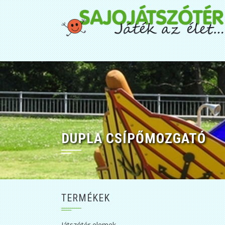
DUPLA CSÍPŐMOZGATÓ
TERMÉKEK
Játszótér elemek