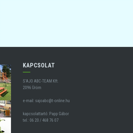
KAPCSOLAT
S'AJO ABC-TEAM Kft.
2096 Üröm
e-mail:
sajoabc@t-online.hu
kapcsolattartó: Papp Gábor
tel.: 06 20 / 468 76 07